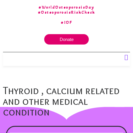
#WorldOsteoporosisDay
#OsteoporosisRiskCheck
#IOF
Donate
Our 30 yrs of Experience
Thyroid , calcium related
and other medical
condition