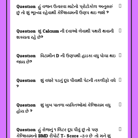
Question:
હું વજન ઉતારવા માટેનો પ્રોટોકોલ અનુસરું
છું તો શું ભૂખ્યા રહેવાથી કેલ્શિયમની ઉણપ થઇ જશે ?
Question:
શું Calcium ની દવાઓ લેવાથી પથરી થવાની
શક્યતા રહે છે?
Question:
: વિટામીન D ની ઉણપથી હાડકા વધુ પોચા થઇ
જાય છે?
Question:
: શું વધારે પડતું દૂધ પીવાથી પેટની તકલીફો વધે
?
Question:
: શું ખુબ પાતળા વ્યક્તિઓમાં કેલ્શિયમ વધુ
હોય છે ?
Question:
હું રોજનું ૧ લિટર દૂધ પીવું છું તો પણ
કેલ્શિયમનો BMD રીપોર્ટ T- Score -૩.૦ છે. તો મને શું