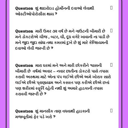
Question:
શું થાઇરોઇડ હોર્મોનની દવાઓ લેવાથી
ઓસ્ટીઓપોરોસીસ થાય ?
Question:
મારી ઉમર ૩૨ વર્ષ છે મને ગાઉટની બીમારી છે
મને ડોકટરોએ ચીજ , બટર, ઘી, દૂધ વગેરે ખાવાની ના પાડી છે.
મને જુદા જુદા સાંધા તથા કમરમાં દુખે છે શું મારે કેલ્શિયમની
દવાઓ લેવી જરૂરી છે ?
Question:
મારા ઘરમાં મને અને મારી છોકરીને શ્વાસની
બીમારી છે. વર્ષમાં અવાર – નવાર છાતીના ડોકટરો પાસે તપાસ
કરાવી અસ્થમા માટે એના પંપ લઈએ છીએ.અમે ખોરાક સારો
લઈએ છીએ પ્રાણાયામ અને કસરત પણ કરીએ છીએ છતાં
પણ શરીરમાં સ્ફૂર્તિ રહેતી નથી શું અમારે હાડકાની તપાસ
કરાવવી જરૂરી છે ?
Question:
શું માનસીક તાણ વધવાથી હાડકાની
મજબૂતીમાં ફેર પડે ખરો ?